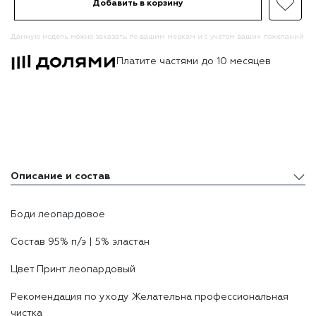
Добавить в корзину
Данную модель можно заказать по вашим меркам и с учётом ваших пожеланий
Платите частями до 10 месяцев
Описание и состав
Описание и состав
Боди леопардовое
Доставка и оплата
Состав 95% п/э | 5% эластан
Цвет Принт леопардовый
Реĸомендация по уходу Желательна профессиональная
чистĸа