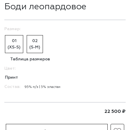
Боди леопардовое
Размер:
01
02
(XS-S)
(S-M)
Таблица размеров
Цвет:
Принт
Состав:
95% п/э | 5% эластан
22 500
₽