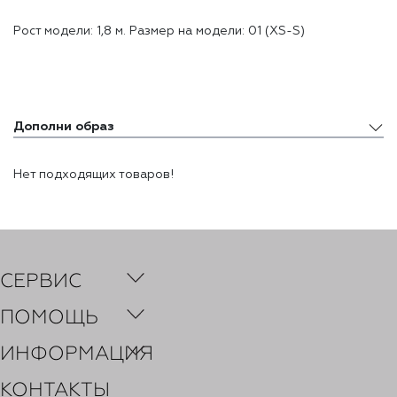
Рост модели: 1,8 м. Размер на модели: 01 (XS-S)
Дополни образ
Дополни образ
Нет подходящих товаров!
Похожие товары
Недавно просмотренные товары
СЕРВИС
ПОМОЩЬ
ИНФОРМАЦИЯ
КОНТАКТЫ