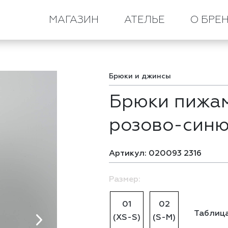
Брюки пижамные серые в розово-синюю полоску
МАГАЗИН
АТЕЛЬЕ
О БРЕ
Брюки и джинсы
Брюки пижам
розово-синю
Артикул: 020093 2316
Размер:
01
02
Таблица
(XS-S)
(S-M)