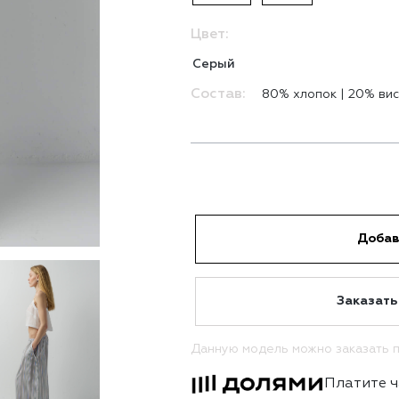
Цвет:
Серый
Состав:
80% хлопок | 20% ви
Добав
Заказать
Данную модель можно заказать п
Платите ч