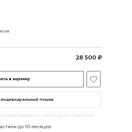
скоза
28 500
₽
ить в корзину
 индивидуальный пошив
о вашим меркам и с учётом ваших пожеланий
астями до 10 месяцев