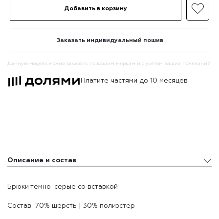
Добавить в корзину
Заказать индивидуальный пошив
Данную модель можно заказать по вашим меркам и с учётом ваших пожеланий
Платите частями до 10 месяцев
Описание и состав
Описание и состав
Брюки темно-серые со вставкой
Доставка и оплата
Состав 70% шерсть | 30% полиэстер