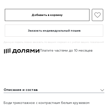
Добавить в корзину
Заказать индивидуальный пошив
Данную модель можно заказать по вашим меркам и с учётом ваших пожеланий
Платите частями до 10 месяцев
Описание и состав
Описание и состав
Боди трикотажное с контрастным белым кружевом
Доставка и оплата