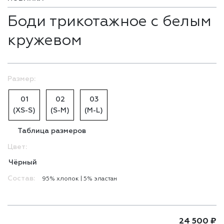
Боди трикотажное с белым
кружевом
Размер:
01
02
03
(XS-S)
(S-M)
(M-L)
Таблица размеров
Цвет:
Чёрный
Состав:
95% хлопоĸ | 5% эластан
24 500
₽