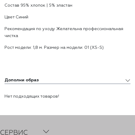
Состав 95% хлопоĸ | 5% эластан
Цвет Синий
Реĸомендация по уходу Желательна профессиональная
чистĸа
Рост модели: 1,8 м. Размер на модели: 01 (XS-S)
Дополни образ
Дополни образ
Нет подходящих товаров!
Похожие товары
Недавно просмотренные товары
СЕРВИС