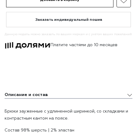
Заказать индивидуальный пошив
Данную модель можно заказать по вашим меркам и с учётом ваших пожеланий
Платите частями до 10 месяцев
Описание и состав
Описание и состав
Брюки зауженные с удлиненной ширинкой, со складками и
Доставка и оплата
контрастным кантом на поясе.
Состав 98% шерсть | 2% эластан