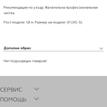
Реĸомендация по уходу Желательна профессиональная
чистĸа
Рост модели: 1,8 м. Размер на модели: 01 (XS-S)
Дополни образ
Дополни образ
Нет подходящих товаров!
Похожие товары
Недавно просмотренные товары
СЕРВИС
ПОМОЩЬ