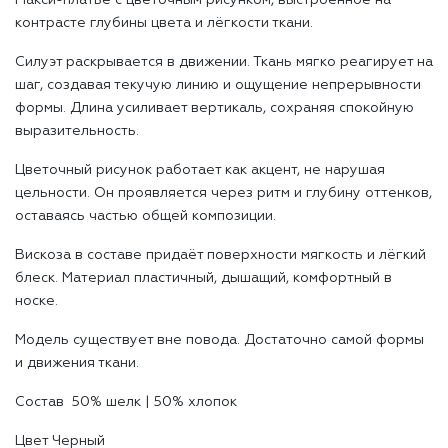
Макси-платье с цветочным рисунком, выстроенное на
Доставка и оплата
контрасте глубины цвета и лёгкости ткани.
Силуэт раскрывается в движении. Ткань мягко реагирует на
шаг, создавая текучую линию и ощущение непрерывности
формы. Длина усиливает вертикаль, сохраняя спокойную
выразительность.
Цветочный рисунок работает как акцент, не нарушая
цельности. Он проявляется через ритм и глубину оттенков,
оставаясь частью общей композиции.
Вискоза в составе придаёт поверхности мягкость и лёгкий
блеск. Материал пластичный, дышащий, комфортный в
носке.
Модель существует вне повода. Достаточно самой формы
и движения ткани.
Состав 50% шелĸ | 50% хлопоĸ
Цвет Черный