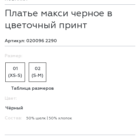
Платье макси черное в
цветочный принт
Артикул: 020096 2290
Размер:
01
02
(XS-S)
(S-M)
Таблица размеров
Цвет:
Чёрный
Состав:
50% шелĸ | 50% хлопоĸ