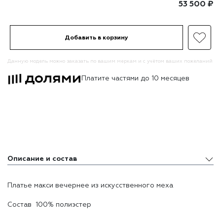
53 500
₽
Добавить в корзину
Данную модель можно заказать по вашим меркам и с учётом ваших пожеланий
Платите частями до 10 месяцев
Описание и состав
Описание и состав
Платье макси вечернее из искусственного меха
Доставка и оплата
Состав 100% полиэстер