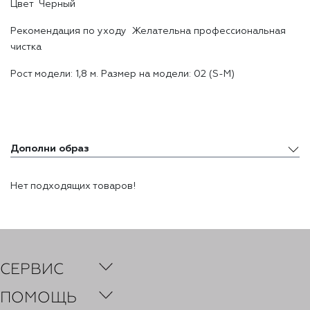
Цвет Черный
Рекомендация по уходу Желательна профессиональная
чистка
Рост модели: 1,8 м. Размер на модели: 02 (S-M)
Дополни образ
Дополни образ
Нет подходящих товаров!
Похожие товары
Недавно просмотренные товары
СЕРВИС
ПОМОЩЬ