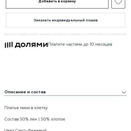
Добавить в корзину
Заказать индивидуальный пошив
Данную модель можно заказать по вашим меркам и с учётом ваших пожеланий
Платите частями до 10 месяцев
Описание и состав
Описание и состав
Платье мини в клетку
Доставка и оплата
Состав 50% лен | 50% хлопоĸ
Цвет Серо-бежевый