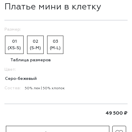
Платье мини в клетку
Размер:
01
02
03
(XS-S)
(S-M)
(M-L)
Таблица размеров
Цвет:
Серо-бежевый
Состав:
50% лен | 50% хлопоĸ
49 500
₽