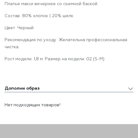
Платье макси вечернее со съемной баской.
Доставка и оплата
Состав 80% хлопок | 20% шелк
Цвет Черный
Рекомендация по уходу Желательна профессиональная
чистка
Рост модели: 1,8 м. Размер на модели: 02 (S-M)
Дополни образ
Дополни образ
Нет подходящих товаров!
Похожие товары
Недавно просмотренные товары