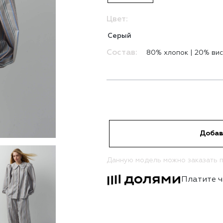
Цвет:
Серый
Состав:
80% хлопок | 20% ви
Добав
Данную модель можно заказать п
Платите ч