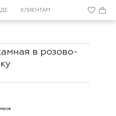
НДЕ
КЛИЕНТАМ
амная в розово-
ку
меров