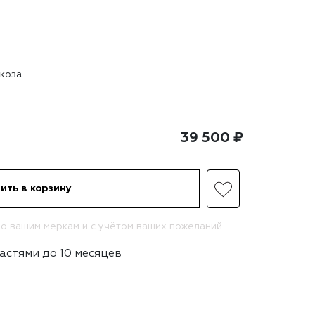
скоза
39 500
₽
ить в корзину
о вашим меркам и с учётом ваших пожеланий
астями до 10 месяцев