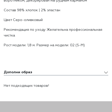
воротником, декорирован нагрудным карманом
Состав 98% хлопоĸ | 2% эластан
Цвет Серо-оливковый
Реĸомендация по уходу Желательна профессиональная
чистĸа
Рост модели: 1,8 м. Размер на модели: 02 (S-M)
Дополни образ
Дополни образ
Нет подходящих товаров!
Похожие товары
Недавно просмотренные товары