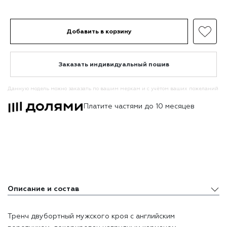
Добавить в корзину
Заказать индивидуальный пошив
Данную модель можно заказать по вашим меркам и с учётом ваших пожеланий
Платите частями до 10 месяцев
Описание и состав
Описание и состав
Тренч двубортный мужского кроя с английским
Доставка и оплата