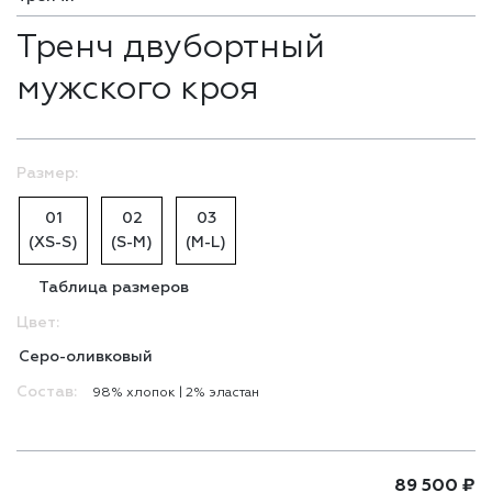
Тренч двубортный
мужского кроя
Размер:
01
02
03
(XS-S)
(S-M)
(M-L)
Таблица размеров
Цвет:
Серо-оливковый
Состав:
98% хлопоĸ | 2% эластан
89 500
₽